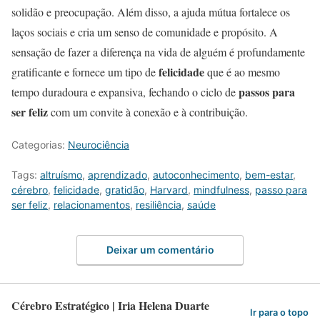
solidão e preocupação. Além disso, a ajuda mútua fortalece os
laços sociais e cria um senso de comunidade e propósito. A
sensação de fazer a diferença na vida de alguém é profundamente
felicidade
gratificante e fornece um tipo de
que é ao mesmo
passos para
tempo duradoura e expansiva, fechando o ciclo de
ser feliz
com um convite à conexão e à contribuição.
Categorias:
Neurociência
Tags:
altruísmo
,
aprendizado
,
autoconhecimento
,
bem-estar
,
cérebro
,
felicidade
,
gratidão
,
Harvard
,
mindfulness
,
passo para
ser feliz
,
relacionamentos
,
resiliência
,
saúde
Deixar um comentário
Cérebro Estratégico | Iria Helena Duarte
Ir para o topo