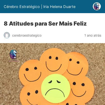
Cérebro Estratégico | Iria Helena Duarte
8 Atitudes para Ser Mais Feliz
cerebroestrategico
1 ano atrás