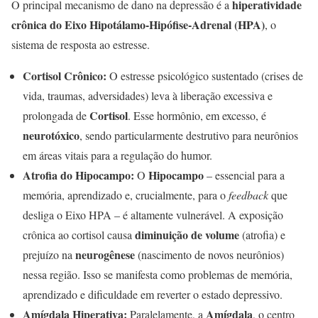
hiperatividade
O principal mecanismo de dano na depressão é a
crônica do Eixo Hipotálamo-Hipófise-Adrenal (HPA)
, o
sistema de resposta ao estresse.
Cortisol Crônico:
O estresse psicológico sustentado (crises de
vida, traumas, adversidades) leva à liberação excessiva e
Cortisol
prolongada de
. Esse hormônio, em excesso, é
neurotóxico
, sendo particularmente destrutivo para neurônios
em áreas vitais para a regulação do humor.
Atrofia do Hipocampo:
Hipocampo
O
– essencial para a
memória, aprendizado e, crucialmente, para o
feedback
que
desliga o Eixo HPA – é altamente vulnerável. A exposição
diminuição de volume
crônica ao cortisol causa
(atrofia) e
neurogênese
prejuízo na
(nascimento de novos neurônios)
nessa região. Isso se manifesta como problemas de memória,
aprendizado e dificuldade em reverter o estado depressivo.
Amígdala Hiperativa:
Amígdala
Paralelamente, a
, o centro