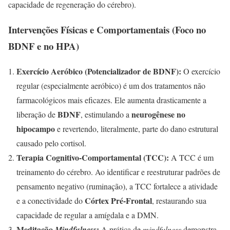
capacidade de regeneração do cérebro).
Intervenções Físicas e Comportamentais (Foco no
BDNF e no HPA)
Exercício Aeróbico (Potencializador de BDNF):
O exercício
regular (especialmente aeróbico) é um dos tratamentos não
farmacológicos mais eficazes. Ele aumenta drasticamente a
BDNF
neurogênese no
liberação de
, estimulando a
hipocampo
e revertendo, literalmente, parte do dano estrutural
causado pelo cortisol.
Terapia Cognitivo-Comportamental (TCC):
A TCC é um
treinamento do cérebro. Ao identificar e reestruturar padrões de
pensamento negativo (ruminação), a TCC fortalece a atividade
Córtex Pré-Frontal
e a conectividade do
, restaurando sua
capacidade de regular a amígdala e a DMN.
Meditação
:
Mindfulness
A prática de
mindfulness
demonstra