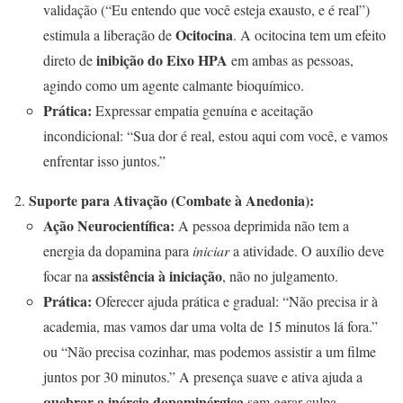
validação (“Eu entendo que você esteja exausto, e é real”)
Ocitocina
estimula a liberação de
. A ocitocina tem um efeito
inibição do Eixo HPA
direto de
em ambas as pessoas,
agindo como um agente calmante bioquímico.
Prática:
Expressar empatia genuína e aceitação
incondicional: “Sua dor é real, estou aqui com você, e vamos
enfrentar isso juntos.”
Suporte para Ativação (Combate à Anedonia):
Ação Neurocientífica:
A pessoa deprimida não tem a
energia da dopamina para
iniciar
a atividade. O auxílio deve
assistência à iniciação
focar na
, não no julgamento.
Prática:
Oferecer ajuda prática e gradual: “Não precisa ir à
academia, mas vamos dar uma volta de 15 minutos lá fora.”
ou “Não precisa cozinhar, mas podemos assistir a um filme
juntos por 30 minutos.” A presença suave e ativa ajuda a
quebrar a inércia dopaminérgica
sem gerar culpa.